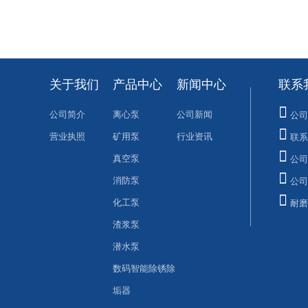
关于我们
产品中心
新闻中心
联系
公司简介
离心泵
公司新闻
公司
营业执照
矿用泵
行业资讯
联系
真空泵
公司
消防泵
公司
化工泵
耐磨
渣浆泵
潜水泵
数码智能除锈除
垢器