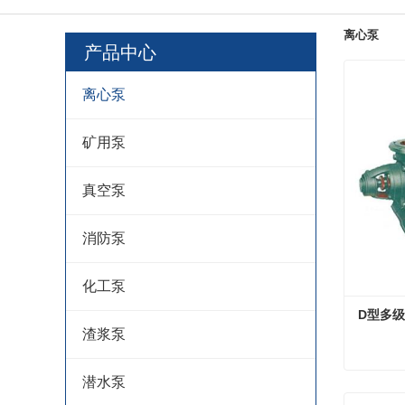
离心泵
产品中心
离心泵
矿用泵
真空泵
消防泵
化工泵
D型多
渣浆泵
潜水泵
D型多