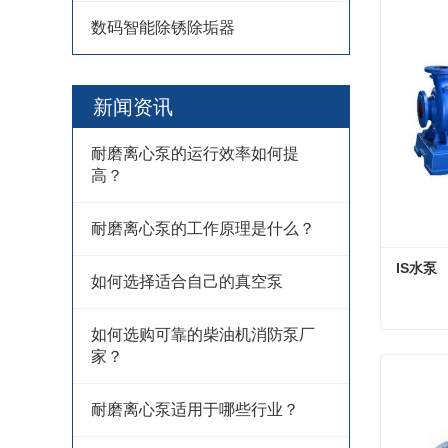
现在联
数码智能除锈除垢器
新闻资讯
耐磨离心泵的运行效率如何提
高？
耐磨离心泵的工作原理是什么？
IS水泵
如何选择适合自己的真空泵
如何选购可靠的柴油机消防泵厂
IS水泵
家？
现在联
耐磨离心泵适用于哪些行业？