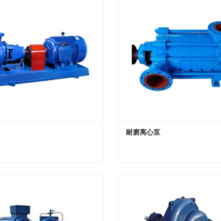
系
现在联系
耐磨离心泵
耐磨离心泵
系
现在联系