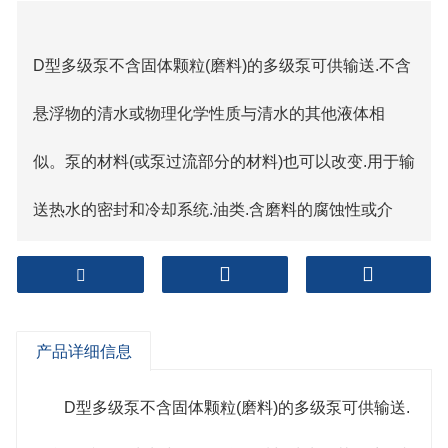
D型多级泵不含固体颗粒(磨料)的多级泵可供输送.不含
悬浮物的清水或物理化学性质与清水的其他液体相
似。泵的材料(或泵过流部分的材料)也可以改变.用于输
送热水的密封和冷却系统.油类.含磨料的腐蚀性或介
质。
D型多级
离心泵
系列.单吸.分段或
多级离心泵
，吸入口
产品详细信息
可水平或直向上。泵的进水段.中段.泵壳部分通过拉紧
螺栓连接，两端设有轴承部件，并根据泵的扬程选择
D型多级泵不含固体颗粒(磨料)的多级泵可供输送.