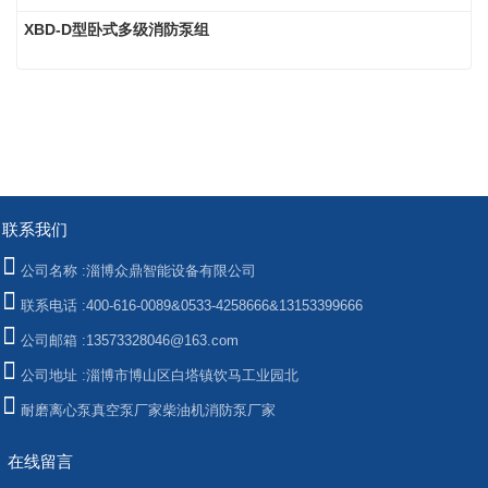
XBD-D型卧式多级消防泵组
联系我们
公司名称 :
淄博众鼎智能设备有限公司
联系电话 :
400-616-0089&0533-4258666&13153399666
公司邮箱 :
13573328046@163.com
公司地址 :
淄博市博山区白塔镇饮马工业园北
耐磨离心泵
真空泵厂家
柴油机消防泵厂家
在线留言