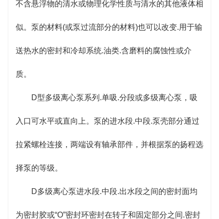
泵的等级。
不含悬浮物的清水或物理化学性质与清水的其他液体相
D多级离心泵进水段.中段.出水段之间的密封面均为密
似。泵的材料(或泵过流部分的材料)也可以改变.用于输
封胶或“O”密封环密封在转子和固定部分之间.密封导叶
送热水的密封和冷却系统.油类.含磨料的腐蚀性或介
套时，应及时更换密封环和导叶套的磨损程度，影响
质。
泵的工作性能。
D型多级离心泵系列.单吸.分段或多级离心泵，吸
入口可水平或直向上。泵的进水段.中段.泵壳部分通过
拉紧螺栓连接，两端设有轴承部件，并根据泵的扬程选
择泵的等级。
D多级离心泵进水段.中段.出水段之间的密封面均
为密封胶或“O”密封环密封在转子和固定部分之间.密封