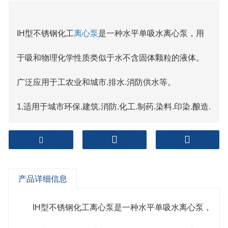
IH型不锈钢化工
离心泵
是一种水平单吸水离心泵，用
于吸和物理化学性质类似于水不含固体颗粒的液体。
广泛应用于工农业和城市.排水.消防供水等。
1.适用于城市环保.建筑.消防.化工.制药.染料.印染.酿造.
电力.电镀.造纸.石油.矿山.设备冷却.油轮卸油等。
2.适用于清水.海水和酸.碱性化学介质液体和一般糊状
产品详细信息
浆料(介质粘度)≤100厘珀.含固量可达30%以下)。
机械密封注意事项
IH型不锈钢化工离心泵是一种水平单吸水离心泵，