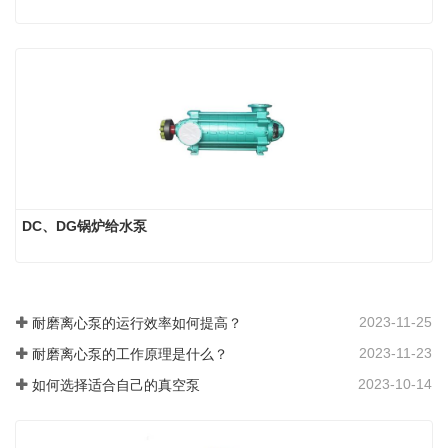
DC、DG锅炉给水泵
2023-11-25
耐磨离心泵的运行效率如何提高？
2023-11-23
耐磨离心泵的工作原理是什么？
2023-10-14
如何选择适合自己的真空泵