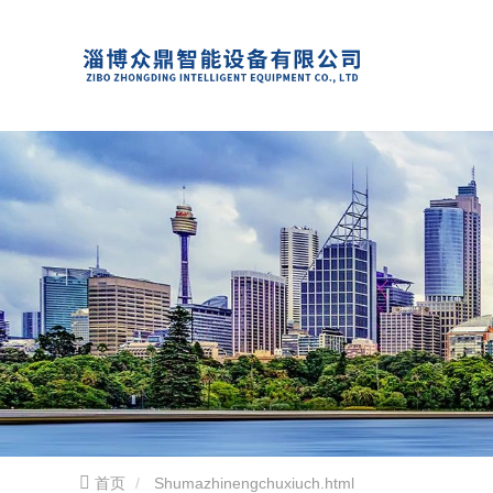
首页
Shumazhinengchuxiuch.html