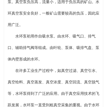
空给料、真空蒸发、真空浓度、真空回流、真空脱气
泵。真空泵负压高，流量小，适用于负压高的矿山。水
等，水环泵得到了广泛的应用。由于真空应用技术的
环真空泵安全良好，一般矿山需要较高的负压，因此应
飞跃发展，水环泵一直受到粗真空采集的重视。由于
用广泛。
水环泵中的气体压缩是等温的，除了含有灰尘和水的
水环泵初用作自吸水泵。由水环、吸气口、排气
气体外，还可以清除易燃易爆气体。因此，水环泵的
口、辅助排气阀等组成。由叶轮、泵体、吸排气盘、泵
应用越来越多。
体内壁形成的水环。
在许多工业生产过程中，如真空过滤、真空引水、
真空给料、真空蒸发、真空浓度、真空回流、真空脱气
等，水环泵得到了广泛的应用。由于真空应用技术的飞
跃发展，水环泵一直受到粗真空采集的重视。由于水环