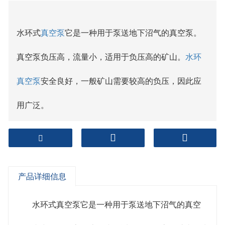
水环式
真空泵
它是一种用于泵送地下沼气的真空泵。
真空泵负压高，流量小，适用于负压高的矿山。
水环
真空泵
安全良好，一般矿山需要较高的负压，因此应
用广泛。
水环泵
初用作自吸水泵。由水环、吸气口、排气口、
辅助排气阀等组成。由叶轮、泵体、吸排气盘、泵体
产品详细信息
内壁形成的水环。
在许多工业生产过程中，如真空过滤、真空引水、真
水环式真空泵它是一种用于泵送地下沼气的真空