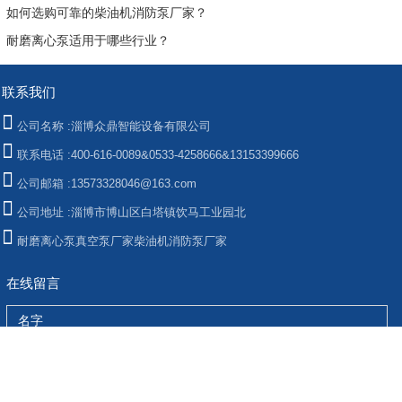
如何选购可靠的柴油机消防泵厂家？
耐磨离心泵适用于哪些行业？
联系我们
公司名称 :
淄博众鼎智能设备有限公司
联系电话 :
400-616-0089&0533-4258666&13153399666
公司邮箱 :
13573328046@163.com
公司地址 :
淄博市博山区白塔镇饮马工业园北
耐磨离心泵
真空泵厂家
柴油机消防泵厂家
在线留言