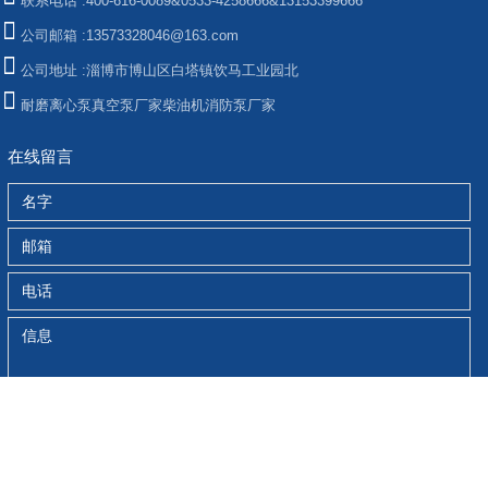
联系电话 :
400-616-0089&0533-4258666&13153399666
公司邮箱 :
13573328046@163.com
公司地址 :
淄博市博山区白塔镇饮马工业园北
耐磨离心泵
真空泵厂家
柴油机消防泵厂家
在线留言
提交