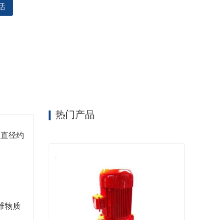
器，定子绕组内预埋热敏元件，自动保护泵电机。
话
泵的漏水、漏电过载和超温，提高产品的安全性和可
热门产品
和直径约
维物质