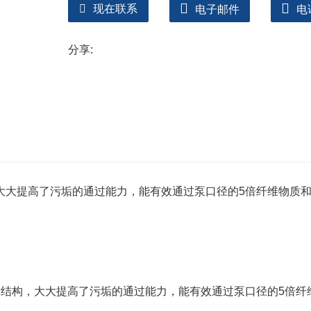
4.泵密封油室配有高精度抗干扰漏水检测传感
现在联系
电子邮件
电
5.可根据用户需要配备自动控制柜，自动保护
分享:
靠性
大大提高了污垢的通过能力，能有效通过泵口径的5倍纤维物质
轮结构，大大提高了污垢的通过能力，能有效通过泵口径的5倍纤