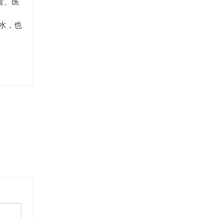
置、医
水，也