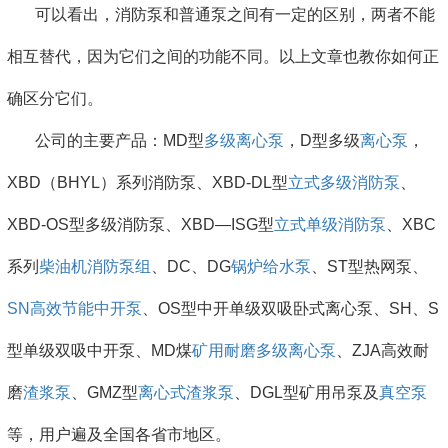
可以看出，消防泵和普通泵之间有一定的区别，两者不能
相互替代，因为它们之间的功能不同。以上文章也教你如何正
确区分它们。
公司的主要产品：MD型
多级离心泵
，D型多级
离心泵
，
XBD（BHYL）系列消防泵、XBD-DL型
立式多级消防泵
、
XBD-OS型多级消防泵、XBD—ISG型
立式单级消防泵
、XBC
系列
柴油机消防泵组
、DC、DG
锅炉给水泵
、ST型热网泵、
SN高效节能中开泵
、OS型中开单级双吸卧式离心泵、SH、S
型单级双吸中开泵、MD煤
矿用耐磨多级离心泵
、ZJA高效耐
磨
渣浆泵
、GMZ型
离心式渣浆泵
、DGL型矿用吊泵及
真空泵
等，用户遍及全国各省市地区。