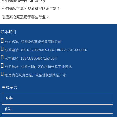
如何选择适合自己的真空泵
如何选购可靠的柴油机消防泵厂家？
耐磨离心泵适用于哪些行业？
联系我们
公司名称 :
淄博众鼎智能设备有限公司
联系电话 :
400-616-0089&0533-4258666&13153399666
公司邮箱 :
13573328046@163.com
公司地址 :
淄博市博山区白塔镇饮马工业园北
耐磨离心泵
真空泵厂家
柴油机消防泵厂家
在线留言