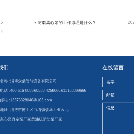
25
20
耐磨离心泵的工作原理是什么？
14
我们
在线留言
名称 :
淄博众鼎智能设备有限公司
电话 :
400-616-0089&0533-4258666&13153399666
邮箱 :
13573328046@163.com
地址 :
淄博市博山区白塔镇饮马工业园北
离心泵
真空泵厂家
柴油机消防泵厂家